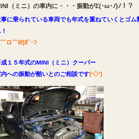
INI（ミニ）の車内に・・・振動がΣ(･ω･ﾉ)ﾉ！？
大事に乗られている車両でも年式を重ねていくとゴム
ん！
(￣ロ￣lll)ｶﾞｰﾝ
平成１５年式のMINI（ミニ）クーパー
室内への振動が酷いとのご相談です
(‘◇’)ゞ