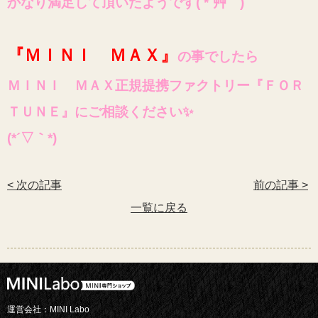
かなり満足して頂いたようです( *´艸｀)
『ＭＩＮＩ ＭＡＸ』
の事でしたら
ＭＩＮＩ ＭＡＸ正規提携ファクトリー『ＦＯＲ
ＴＵＮＥ』にご相談ください✨
(*´▽｀*)
< 次の記事
前の記事 >
一覧に戻る
運営会社：MINI Labo