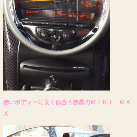
赤いボディーに良く似合う赤黒のＭＩＮＩ ＭＡ
Ｘ